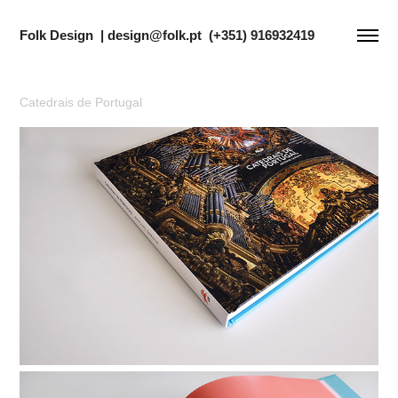
Folk Design  | design@folk.pt  (+351) 916932419
Catedrais de Portugal